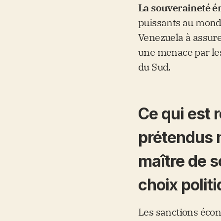
La souveraineté é
puissants au monde
Venezuela à assur
une menace par les
du Sud.
Ce qui est 
prétendus 
maître de s
choix polit
Les sanctions écono