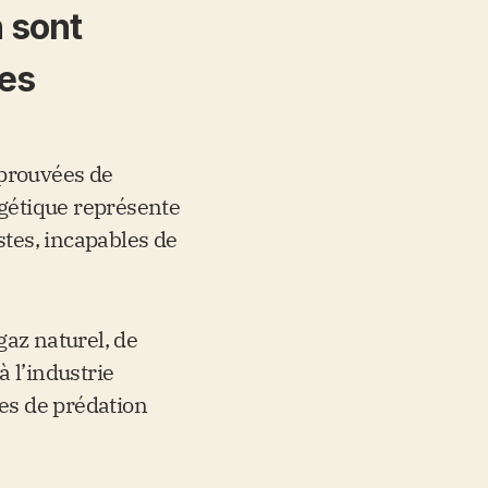
n sont
ues
 prouvées de
rgétique représente
stes, incapables de
gaz naturel, de
 l’industrie
ues de prédation