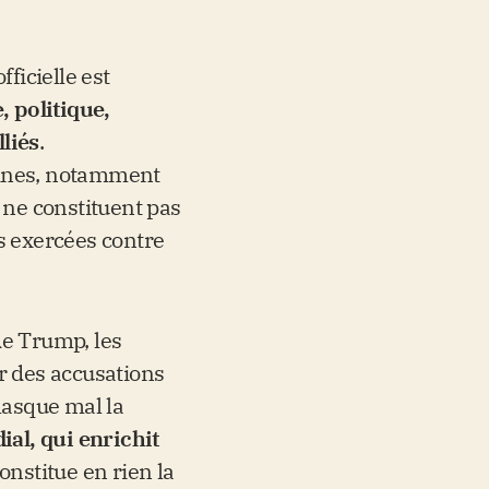
ficielle est
, politique,
lliés
.
aines, notamment
 ne constituent pas
s exercées contre
de Trump, les
r des accusations
masque mal la
ial, qui enrichit
constitue en rien la