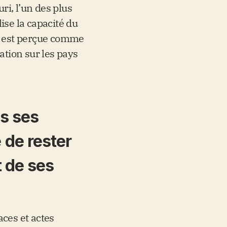
ri, l’un des plus
se la capacité du
e est perçue comme
tion sur les pays
as ses
de rester
t de ses
aces et actes