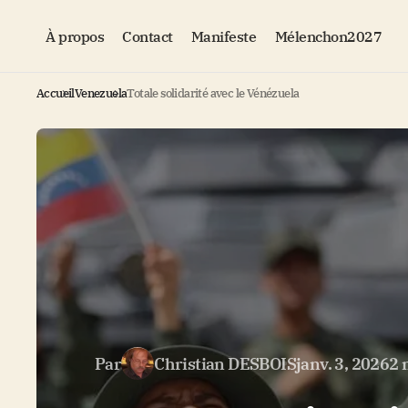
À propos
Contact
Manifeste
Mélenchon2027
Accueil
Venezuela
Totale solidarité avec le Vénézuela
Par
Christian DESBOIS
janv. 3, 2026
2 