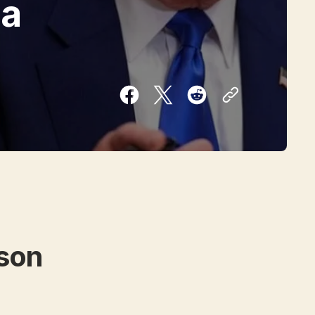
la
 son