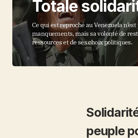
Totale solidar
Ce qui est reproché au Venezuela n’est
manquements, mais sa volonté de reste
ressources et de ses choix politiques.
Solidari
peuple po