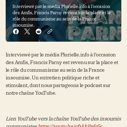
Interviewé par le média Plurielle.info à l’occasion
des Amfis, Francis Parny revient sur la place et le
rôle du communisme au sein de la France
insoumise.
Interviewé par le média Plurielle.info à l’occasion
des Amfis, Francis Parny est revenu sur la place et
le rôle du communisme au sein de la France
insoumise. Un entretien politique riche et
stimulant, dont nous partageons le podcast sur
notre chaîne YouTube.
Lien YouTube vers la chaîne YouTube des insoumis
communistes
https://youtu.be/qfakhPefg5
c